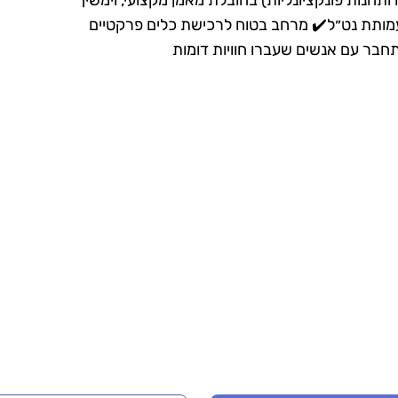
ותחנות פונקציונליות) בהובלת מאמן מקצועי, וימשיך
עמותת נט״ל✔️ מרחב בטוח לרכישת כלים פרקטיים
חבר עם אנשים שעברו חוויות דומות