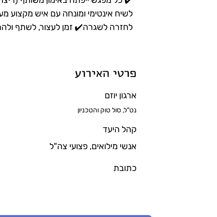
✔️ כל מפגש ייפתח באימון משותף (ריצה 
לשיח אינטימי ומונחה עם איש מקצוע מ
לחזרה לשגרה✔️ זמן לעצור, לשתף ולהת
פרטי האירוע
ארגון יוזם
נט"ל, סול טוק והטכניון
קהל היעד
אנשי מילואים, פצועי צה"ל
כתובת