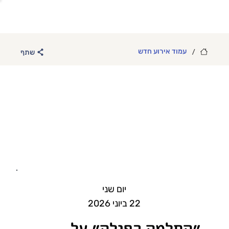
/
עמוד אירוע חדש
שתף
יום שני
22 ביוני 2026
״החלמה כפולה״ על