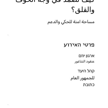
والقلق؟
مساحة امنة للحكي والدعم
פרטי האירוע
ארגון יוזם
عنقود الشاغور
קהל היעד
للجمهور العام
כתובת