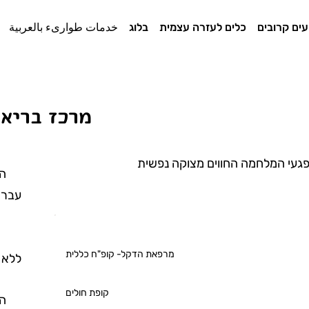
עים קרובים
כלים לעזרה עצמית
בלוג
خدمات طوارىء بالعربية
מרכז בריאו
פגעי המלחמה החווים מצוקה נפשית
הש
עברי
ה
מרפאת הדקל- קופ"ח כללית
ללא 
קופת חולים
הש