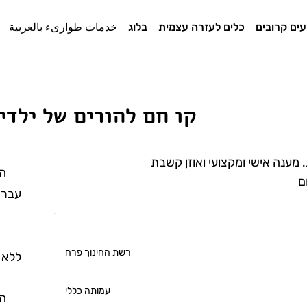
עים קרובים
כלים לעזרה עצמית
בלוג
خدمات طوارىء بالعربية
קו חם להורים של ילדי
מענה אישי ומקצועי ואוזן קשבת
הש
ם
עברי
ה
רשת החינוך פרח
ללא 
עמותה כללי
הש