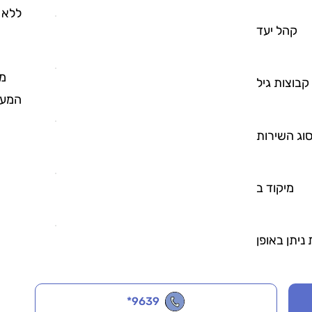
ללא 
קהל יעד
מי
קבוצות גיל
המענ
וג השירות
מיקוד ב
ניתן באופן
*9639