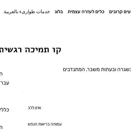
עים קרובים
כלים לעזרה עצמית
בלוג
خدمات طوارىء بالعربية
קו תמיכה רגשית
' בשגרה ובעתות משבר. המתנדבים
הש
עברי
ה
אוזן ללב
כללי,
עמותה בריאות הנפש
הש