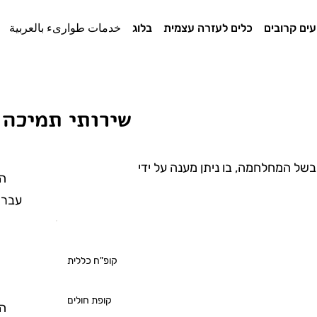
עים קרובים
כלים לעזרה עצמית
בלוג
خدمات طوارىء بالعربية
שירותי תמיכה
של המחלחמה, ​בו ניתן מענה על ידי
הש
עברי
ה
קופ"ח כללית
קופת חולים
הש