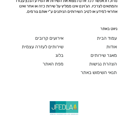
מרוכז ולאפשר לכל אדם למצוא את השירות או המידע הנכון עבורו
והמתאים לצרכיו. הג’וינט אינו ממליץ על שירות כזה או אחר ואינו
אחראי למידע או לטיב השירותים הניתנים ע“י אותם גורמים.
ניווט באתר
עמוד הבית
אירועים קרובים
לחזור הביתה מחדש - התמודדות עם החזרה
אודות
שירותים לעזרה עצמית
הביתה
מאגר שירותים
בלוג
הצהרת נגישות
מפת האתר
תנאי השימוש באתר