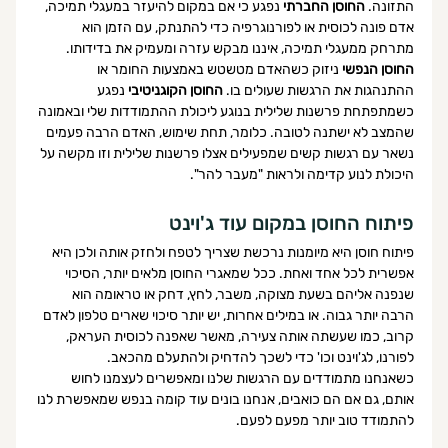
התזונה. 
החוסן החברתי
 נפגע כי אם במקום להיעזר במעגלי תמיכה, 
אדם פונה לכוסית או לפורנוגרפיה כדי להתנתק, עם הזמן הוא 
מתרחק ממעגלי תמיכה, איננו מבקש עזרה ומעמיק את בדידותו. 
החוסן הנפשי
 ניזוק כשהאדם מטשטש באמצעות החומר או 
ההתנהגות את הרגשות שעולים בו. 
החוסן הקוגניטיבי
 נפגע 
כשמתפתחת פרשנות שלילית בנוגע ליכולת ההתמודדות שלי ובאמונה 
שהמצב לא ישתנה לטובה. כלומר, תחת שימוש, האדם הרבה פעמים 
נשאר עם רגשות קשים שמפעילים אצלו פרשנות שלילית וזו מקשה על 
היכולת לנוע קדימה ולראות "מעבר להר".  
פיתוח החוסן במקום עוד ג'וינט
פיתוח חוסן היא מיומנות נרכשת שצריך לטפח ולחזק אותה ולכן היא 
אפשרית לכל אחד ואחת. ככל שמאגרי החוסן מלאים יותר, הסיכוי 
שנפנה אליהם בשעת מצוקה, משבר, לחץ, דחק או טראומה הוא 
הרבה יותר גבוה. או במילים אחרות, יש יותר סיכוי שארים טלפון לאדם 
קרוב, כמו שעשתה אותה צעירה, מאשר שאפנה לכוסית העראק, 
לפורנו, לג'וינט וכו' כדי לשכך להדחיק ולהתעלם מהכאב.
כשאנחנו מתמודדים עם הרגשות שלנו ומאפשרים לעצמנו לחוש 
אותם, גם אם הם כואבים, אנחנו בונים עוד קומה בנפש שמאפשרת לנו 
להתמודד טוב יותר מפעם לפעם. 