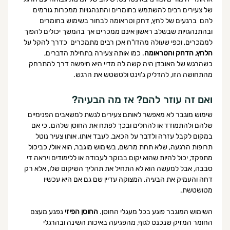
של צעירים רבים להשתמש בחומרים והתנהגויות ממכרות גורמים 
להם  ברגעים של לחץ, דחק וטראומה לבחור בשימוש בחומרים 
ובהתנהגויות שבשלב ראשון אינם ממכרים אך בהמשך יכולים להפוך 
לממכרים, וכפי שעולה מהדו"ח אכן רבים מתמכרים  כדרך להקל על 
הלחץ, הדחק והטראומה
. כמו אותה צעירה בתחילת הדברים, 
כשהרגש של האובדן היה קשה לה מדיי היא חיפשה דרך להתרחק 
מהתחושה הזו, להדליק ג'וינט ולטשטש את הרגש. 
ואם זה עוזר להם? אז מה הבעיה?
שימוש מוגבר לא מאפשר לאותם צעירים לגשת למשאבים הפנימיים 
שלהם ולהתמודד או להחלים ובכך לפתח את החוסן שלהם. כי אם 
במקום לקבל עזרה ולדבר על הכאב, לעבד אותו, אותו צעיר נוטל 
תרופות הרגעה, שלא תחת מרשם, בשימוש מוגבר, הוא אולי, כביכול 
מתפקד, יכול להיות שהוא יקום בבוקר לעבודה או ללימודים ויראה די 
סבבה, אבל למעשה הוא לא התחיל את תהליך השיקום שלו, אלא רק 
דחה והעמיק את הבעיה. המצוקה עדיין שם גם אם היא עכשיו 
מטושטשת.
השימוש המוגבר פוגע בכל מעגלי החוסן. 
החוסן הפיזי
 נפגע מעצם 
החומר המזיק שנכנס לגוף, מהפגיעה באיכות השינה ובהרגלי 