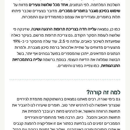
השלכות המלחמה. לפי הנתונים,
 אחד מכל שלושה צעירים
 מדווח על 
שימוש בסיכון מוגבר בחומרים ממכרים.
 מדובר בצעירים שכבר פיתחו 
תלות בחומרים, ומגדירים את עצמם כמתמודדים עם התמכרות.
כמו כן, נמצאה 
עלייה חדה בצריכת תרופות הרגעה ושינה
, שזינקה פי 
שלושה לעומת הסקר הקודם. גם צריכת תרופות מרשם, בעיקר כאלה 
שמיועדות לשיכוך כאבים, עלתה פי 2.5. עוד עולה מהסקר כי כ-19% 
מהצעירים מדווחים על שתיית אלכוהול ברמת סיכון מוגברת. ולמרות 
הנתונים המדאיגים, ייתכן שהמספרים בפועל גבוהים אף יותר, בשל 
הבושה שמלווה את הדיווח העצמי. בנוסף, נרשמה 
עלייה בהתמכרויות 
התנהגותיות
, כמו צפייה בפורנו והימורים.
למה זה קורה?
גם בימי שגרה, רבים מאתנו נמצאים בהשתוקקות מתמדת לגירויים 
שנצרוך ויאפשרו לנו להרגיש יותר טוב. חומרים שיעזרו לנו להגביר את 
תחושת הרווחה והאושר, או להרגיש פחות רע ובכך להפחית את 
תחושת הכאב והסבל.   כיום, הרבה מאד מהחומרים והגירויים 
הממכרים זמינים לנו בלחיצת כפתור אם זו אפליקציה להפצת קנביס 
או אתרי הימורים ופורנו באינטרנט. שילוב של זמינות גבוהה עם הרגל 